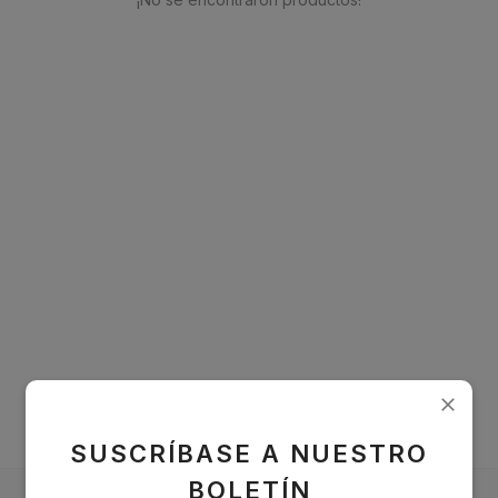
Contacto reseller
titulo
Acceso
Registro
United States
USD ($)
Idioma
English
Español
SUSCRÍBASE A NUESTRO
BOLETÍN